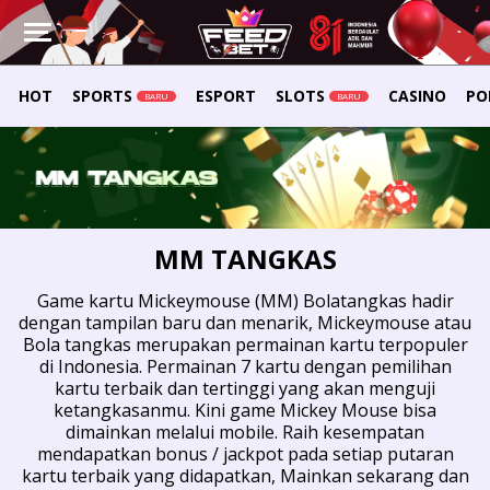
HOT
SPORTS
ESPORT
SLOTS
CASINO
PO
BARU
BARU
MM TANGKAS
Game kartu Mickeymouse (MM) Bolatangkas hadir
dengan tampilan baru dan menarik, Mickeymouse atau
Bola tangkas merupakan permainan kartu terpopuler
di Indonesia. Permainan 7 kartu dengan pemilihan
kartu terbaik dan tertinggi yang akan menguji
ketangkasanmu. Kini game Mickey Mouse bisa
dimainkan melalui mobile. Raih kesempatan
mendapatkan bonus / jackpot pada setiap putaran
kartu terbaik yang didapatkan, Mainkan sekarang dan